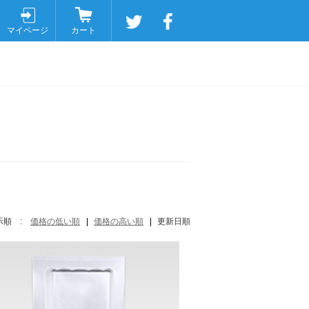
マイページ
カート
示順 :
価格の低い順
価格の高い順
更新日順